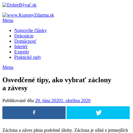
Menu
Najnovšie články
Dekorácie
Domácnosť
Interiér
Exteriér
Praktické rady
Menu
Osvedčené tipy, ako vybrať záclony
a závesy
Publikované dňa
29. júna 2020
1. októbra 2020
Záclona a záves plnia podobné úlohy. Záclona je ušitá z jemnejších