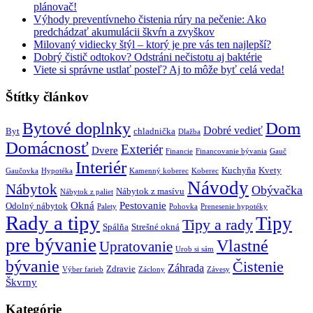
plánovač!
Výhody preventívneho čistenia rúry na pečenie: Ako
predchádzať akumulácii škvŕn a zvyškov
Milovaný vidiecky štýl – ktorý je pre vás ten najlepší?
Dobrý čistič odtokov? Odstráni nečistotu aj baktérie
Viete si správne ustlať posteľ? Aj to môže byť celá veda!
Štítky článkov
Dom
Bytové doplnky
Dobré vedieť
Byt
chladnička
Dlažba
Domácnosť
Exteriér
Dvere
Financie
Financovanie bývania
Gauč
Interiér
Kuchyňa
Kvety
Gaučovka
Hypotéka
Kamenný koberec
Koberec
Návody
Nábytok
Obývačka
Nábytok z masívu
Nábytok z paliet
Okná
Pestovanie
Odolný nábytok
Palety
Pohovka
Prenesenie hypotéky
Rady a tipy
Tipy
Tipy a rady
Spálňa
Strešné okná
pre bývanie
Vlastné
Upratovanie
Urob si sám
bývanie
Čistenie
Záhrada
Zdravie
Výber farieb
Záclony
Závesy
Škvrny
Kategórie