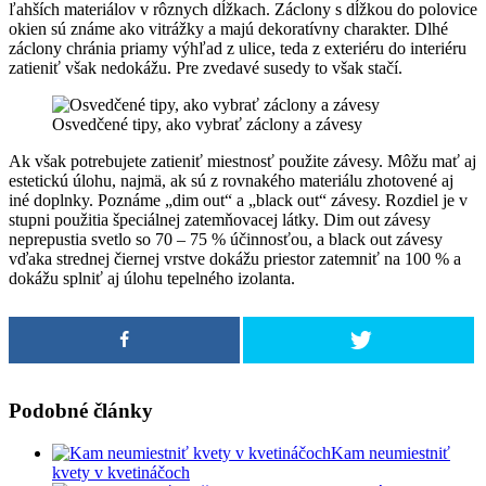
ľahších materiálov v rôznych dĺžkach. Záclony s dĺžkou do polovice
okien sú známe ako vitrážky a majú dekoratívny charakter. Dlhé
záclony chránia priamy výhľad z ulice, teda z exteriéru do interiéru
zatieniť však nedokážu. Pre zvedavé susedy to však stačí.
Osvedčené tipy, ako vybrať záclony a závesy
Ak však potrebujete zatieniť miestnosť použite závesy. Môžu mať aj
estetickú úlohu, najmä, ak sú z rovnakého materiálu zhotovené aj
iné doplnky. Poznáme „dim out“ a „black out“ závesy. Rozdiel je v
stupni použitia špeciálnej zatemňovacej látky. Dim out závesy
neprepustia svetlo so 70 – 75 % účinnosťou, a black out závesy
vďaka strednej čiernej vrstve dokážu priestor zatemniť na 100 % a
dokážu splniť aj úlohu tepelného izolanta.
Podobné články
Kam neumiestniť
kvety v kvetináčoch