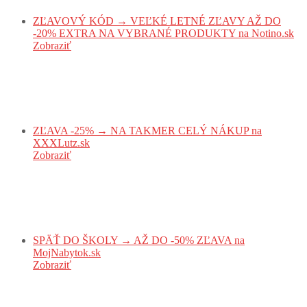
ZĽAVOVÝ KÓD → VEĽKÉ LETNÉ ZĽAVY AŽ DO
-20% EXTRA NA VYBRANÉ PRODUKTY na Notino.sk
Zobraziť
ZĽAVA -25% → NA TAKMER CELÝ NÁKUP na
XXXLutz.sk
Zobraziť
SPÄŤ DO ŠKOLY → AŽ DO -50% ZĽAVA na
MojNabytok.sk
Zobraziť