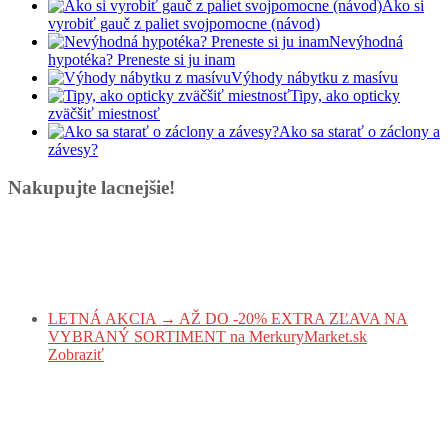
Ako si
vyrobiť gauč z paliet svojpomocne (návod)
Nevýhodná
hypotéka? Preneste si ju inam
Výhody nábytku z masívu
Tipy, ako opticky
zväčšiť miestnosť
Ako sa starať o záclony a
závesy?
Nakupujte lacnejšie!
LETNÁ AKCIA → AŽ DO -20% EXTRA ZĽAVA NA
VYBRANÝ SORTIMENT na MerkuryMarket.sk
Zobraziť