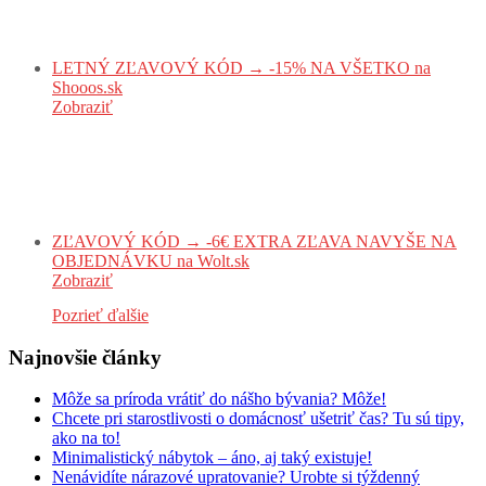
LETNÝ ZĽAVOVÝ KÓD → -15% NA VŠETKO na
Shooos.sk
Zobraziť
ZĽAVOVÝ KÓD → -6€ EXTRA ZĽAVA NAVYŠE NA
OBJEDNÁVKU na Wolt.sk
Zobraziť
Pozrieť ďalšie
Najnovšie články
Môže sa príroda vrátiť do nášho bývania? Môže!
Chcete pri starostlivosti o domácnosť ušetriť čas? Tu sú tipy,
ako na to!
Minimalistický nábytok – áno, aj taký existuje!
Nenávidíte nárazové upratovanie? Urobte si týždenný