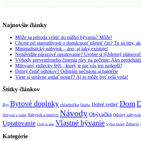
Najnovšie články
Môže sa príroda vrátiť do nášho bývania? Môže!
Chcete pri starostlivosti o domácnosť ušetriť čas? Tu sú tipy, ak
Minimalistický nábytok – áno, aj taký existuje!
Nenávidíte nárazové upratovanie? Urobte si týždenný plánovač
Výhody preventívneho čistenia rúry na pečenie: Ako predchád
Milovaný vidiecky štýl – ktorý je pre vás ten najlepší?
Dobrý čistič odtokov? Odstráni nečistotu aj baktérie
Viete si správne ustlať posteľ? Aj to môže byť celá veda!
Štítky článkov
Dom
D
Bytové doplnky
Dobré vedieť
Byt
chladnička
Dlažba
Návody
Obývačka
Nábytok z masívu
Odolný nábytok
Nábytok z paliet
Vlastné bývanie
Upratovanie
Zdravie
Urob si sám
Výber farieb
Kategórie