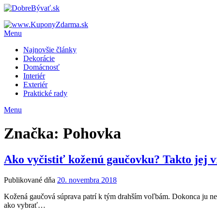
Menu
Najnovšie články
Dekorácie
Domácnosť
Interiér
Exteriér
Praktické rady
Menu
Značka: Pohovka
Ako vyčistiť koženú gaučovku? Takto jej vr
Publikované dňa
20. novembra 2018
Kožená gaučová súprava patrí k tým drahším voľbám. Dokonca ju nemusít
ako vybrať…