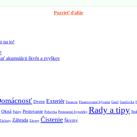
Pozrieť ďalšie
o na to!
!
zať akumulácii škvŕn a zvyškov
omácnosť
Exteriér
Dvere
Financie
Financovanie bývania
Gauč
Gaučovka
Rady a tipy
Okná
Pestovanie
Spá
Palety
Pohovka
Prenesenie hypotéky
Čistenie
Záhrada
Škvrny
Záclony
Závesy