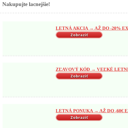
Nakupujte lacnejšie!
LETNÁ AKCIA → AŽ DO -20% EX
Zobraziť
ZĽAVOVÝ KÓD → VEĽKÉ LETNÉ 
Zobraziť
LETNÁ PONUKA → AŽ DO -60€ EX
Zobraziť