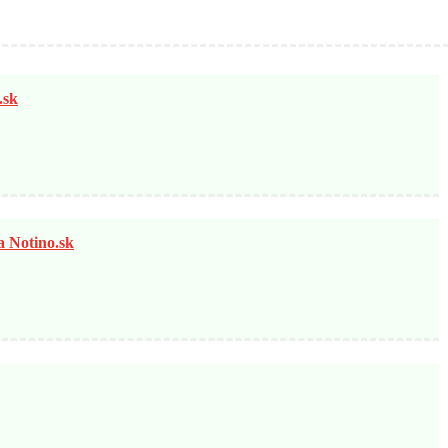
sk
otino.sk