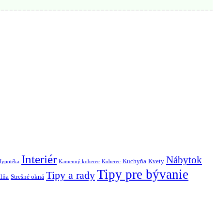
Interiér
Nábytok
Kuchyňa
Kvety
Hypotéka
Kamenný koberec
Koberec
Tipy pre bývanie
Tipy a rady
lňa
Strešné okná