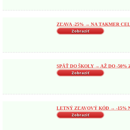
ZĽAVA -25% → NA TAKMER CELÝ
Zobraziť
SPÄŤ DO ŠKOLY → AŽ DO -50% Z
Zobraziť
LETNÝ ZĽAVOVÝ KÓD → -15% NA
Zobraziť