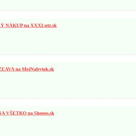
 NÁKUP na XXXLutz.sk
ĽAVA na MojNabytok.sk
 VŠETKO na Shooos.sk